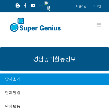
Skip
경
회원가입
로그인
남
to
Blogger
Facebook
YouTube
이
공
content
메
익
일
재
단
경남공익활동정보
단체소개
단체알림
단체활동