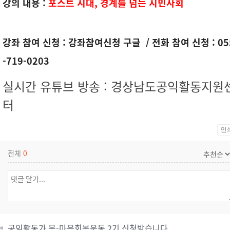
강의 내용 :
포스트 시대, 경계를 넘는 시민사회
강좌 참여 신청 :
강좌참여신청 구글
/ 전화 참여 신청 : 05
-719-0203
실시간 유튜브 방송 : 경상남도공익활동지원
터
인
전체
0
«
공익활동가 몸-마음회복운동 2기 신청받습니다.