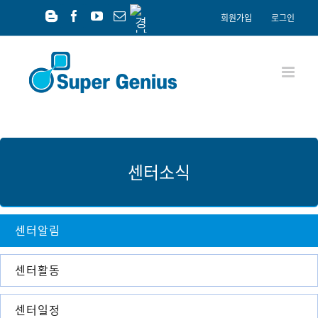
Skip
경
회원가입
로그인
남
to
Blogger
Facebook
YouTube
이
공
content
메
익
일
재
단
센터소식
센터알림
센터활동
센터일정