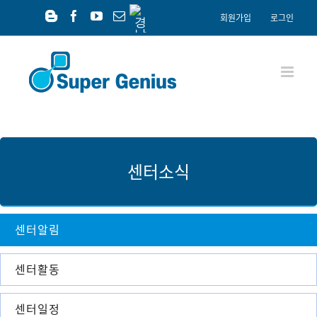
Skip
경
회원가입
로그인
남
to
Blogger
Facebook
YouTube
이
공
content
메
익
일
재
단
센터소식
센터알림
센터활동
센터일정