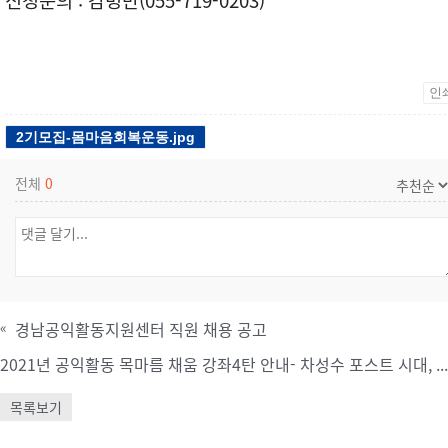
인
2기모집-몸마음회복운동.jpg
전체
0
«
경남공익활동지원센터 직원 채용 공고
2021년 공익활동 목마름 채움 강좌4탄 안내- 차성수 포스트 시대, 경계를 넘는 시민사회
목록보기