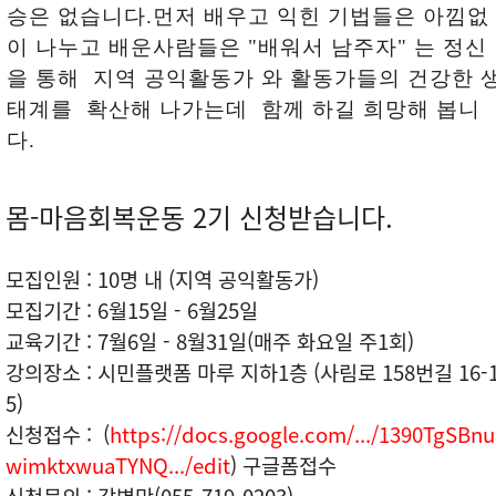
승은 없습니다.
먼저 배우고 익힌 기법들은 아낌없
이 나누고 배운사람들은 "배워서 남주자" 는 정신
을 통해 지역 공익활동가 와 활동가들의 건강한 
태계를 확산해 나가는데 함께 하길 희망해 봅니
다.
몸-마음회복운동 2기 신청받습니다.
모집인원 : 10명 내 (지역 공익활동가)
모집기간 : 6월15일 - 6월25일
교육기간 : 7월6일 - 8월31일(매주 화요일 주1회)
강의장소 : 시민플랫폼 마루 지하1층 (사림로 158번길 16-
5)
신청접수 : (
https://docs.google.com/.../1390TgSBnu
wimktxwuaTYNQ.../edit
) 구글폼접수
신청문의 : 감병만(055-719-0203)