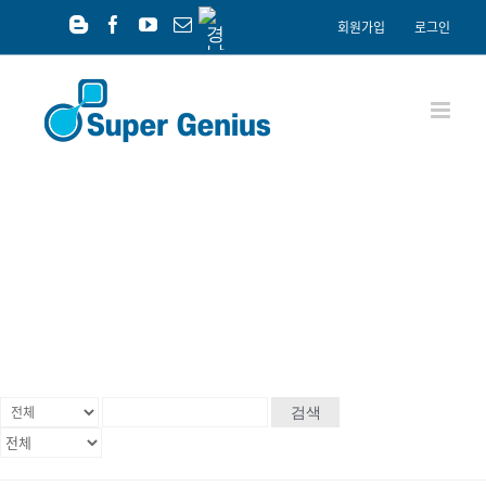
Skip
경
회원가입
로그인
남
to
Blogger
Facebook
YouTube
이
공
content
메
익
일
재
단
타기관 지원사업
타기관에서 진행되는 다양한 지원사업 소식
알림
검색