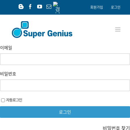
Skip
경
회원가입
로그인
남
to
Blogger
Facebook
YouTube
이
공
content
메
익
일
재
단
이메일
비밀번호
자동로그인
비밀번호 찾