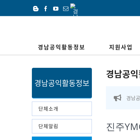
Skip
경
to
남
Blogger
Facebook
YouTube
이
공
content
메
익
일
재
단
경남공익활동정보
지원사업
경남공익
경남공익활동정보
경남공
단체소개
진주YMC
단체알림