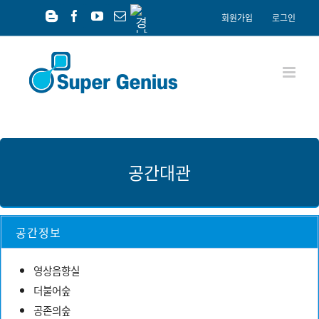
Skip
경
회원가입
로그인
남
to
Blogger
Facebook
YouTube
이
공
content
메
익
일
재
단
공간대관
공간정보
영상음향실
더불어숲
공존의숲