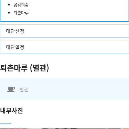
공감의숲
퇴촌마루
대관신청
대관일정
퇴촌마루 (별관)
별관
내부사진