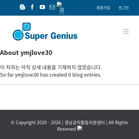
Skip
경
회원가입
로그인
남
to
Blogger
Facebook
YouTube
이
공
content
메
익
일
재
단
About
ymjlove30
이 저자는 아직 상세 내용을 기재하지 않았습니다.
So far ymjlove30 has created 0 blog entries.
© Copyright 2020 -
2026 | 경남공익활동지원센터 | All Rights
Reserved