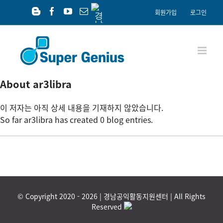
Skip
경
회원가입
로그인
남
to
Blogger
Facebook
YouTube
이
공
content
메
익
일
재
단
About
ar3libra
이 저자는 아직 상세 내용을 기재하지 않았습니다.
So far ar3libra has created 0 blog entries.
© Copyright 2020 -
2026 | 경남공익활동지원센터 | All Rights
Reserved