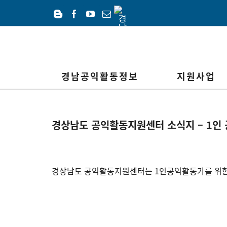
Skip
경
to
남
Blogger
Facebook
YouTube
이
공
content
메
익
일
재
단
경남공익활동정보
지원사업
경상남도 공익활동지원센터 소식지 – 1인 
경상남도 공익활동지원센터는 1인공익활동가를 위한 