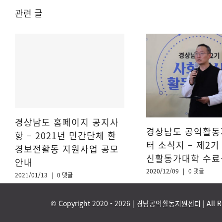
관련 글
경상남도 홈페이지 공지사
경상남도 공익활동
항 – 2021년 민간단체 환
터 소식지 – 제2기
경보전활동 지원사업 공모
신활동가대학 수료
안내
2020/12/09
|
0 댓글
2021/01/13
|
0 댓글
© Copyright 2020 -
2026 | 경남공익활동지원센터 | All Ri